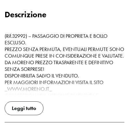
Della Casa
Bianco
Descrizione
COLORE INTERNI
Grigio Scuro
(Rif.32992) – PASSAGGIO DI PROPRIETA E BOLLO
ESCLUSO.
PREZZO SENZA PERMUTA, EVENTUALI PERMUTE SONO
COMUNQUE PRESE IN CONSIDERAZIONE E VALUTATE.
DA MORENO PREZZO TRASPARENTE E DEFINITIVO
SENZA SORPRESE!
DISPONIBILITA SALVO IL VENDUTO.
PER MAGGIORI INFORMAZIONI VISITA IL SITO
_WWW.MORENO.IT_
CONCESSIONARIA UFFICIALE DI VENDITA E
ASSISTENZA JEEP, RENAULT, DACIA, TOYOTA, LEXUS,
Leggi tutto
OMODA e JAECOO
SCOPRITE I VANTAGGI MORENO: USATO GARANTITO,
POSSIBILITA PERMUTA USATO CON USATO,
FINANZIAMENTI PERSONALIZZATI E SERVIZI