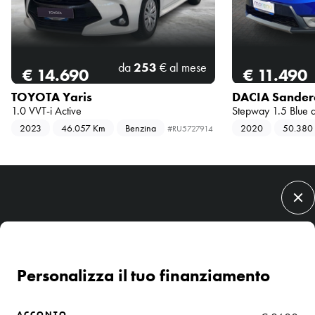
da
253
€ al mese
€ 14.690
€ 11.490
TOYOTA Yaris
DACIA Sander
1.0 VVT-i Active
Stepway 1.5 Blue 
2023
46.057 Km
Benzina
2020
50.380
RU5727914
Chiedi informazioni
Ti chiamiamo noi
Prenota un test drive
Condividi
Imola
Ferrara
Rovigo
Faenza
Personalizza il tuo finanziamento
Lasciaci un messaggio, verrai contattato a breve.
Nome Cognome
Facebook
ACCONTO