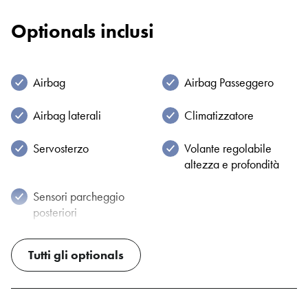
6
Anteriore
Optionals inclusi
KWATT
CILINDRI
48 Kw
3
Airbag
Airbag Passeggero
PORTE
POSTI
5
4
Airbag laterali
Climatizzatore
PESO
LUNGHEZZA CM
1045 Kg
369
Servosterzo
Volante regolabile
altezza e profondità
ALTEZZA CM
LARGHEZZA CM
155
171
Sensori parcheggio
CLASSE
posteriori
EMISSIONI EURO
E6
EURO6 -
NEOPATENTATO
Tutti gli optionals
IVA ESPOSTA
Sì
No
GARANZIA
COLORE