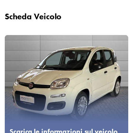
ASSICURATIVI.
I NOSTRI ANNUNCI SONO COMPILATI CON IL
Scheda Veicolo
MASSIMO SCRUPOLO, PUO TUTTAVIA CAPITARE DI
COMMETTERE UN ERRORE DI TRASCRIZIONE.
PER GARANTIRE LA VS. COMPLETA SODDISFAZIONE VI
INVITIAMO PERTANTO, IN CASO DI ACQUISTO,
A RICHIEDERE CONFERMA SCRITTA DELLE
CARATTERISTICHE COMPLETE DEL VEICOLO.
Scarica le informazioni sul veicolo