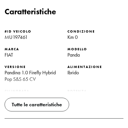
Caratteristiche
#ID VEICOLO
CONDIZIONE
MU197461
Km 0
MARCA
MODELLO
FIAT
Panda
VERSIONE
ALIMENTAZIONE
Pandina 1.0 Firefly Hybrid
Ibrido
Pop S&s 65 CV
CILINDRATA
POTENZA
999 Cc
65 CV
Tutte le caratteristiche
IMMATRICOLAZIONE
CAMBIO
02/2026
Manuale
NUMERO DI MARCE
TRAZIONE