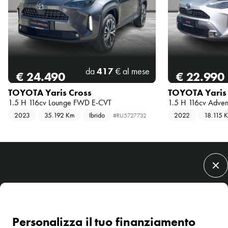
da
417
€ al mese
€ 24.490
€ 22.990
TOYOTA Yaris Cross
TOYOTA Yaris
1.5 H 116cv Lounge FWD E-CVT
1.5 H 116cv Adve
2023
35.192 Km
Ibrido
2022
18.115 
RU5727732
Chiedi informazioni
Ti chiamiamo noi
Prenota un test drive
Condividi
Imola
Ferrara
Rovigo
Faenza
Personalizza il tuo finanziamento
Lasciaci un messaggio, verrai contattato a breve.