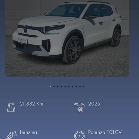
Contatti e sedi
Chi siamo
AUTOVEICOLI
VEICOLI COMMERCIALI
21.882 Km
2025
benzina
Potenza 101CV