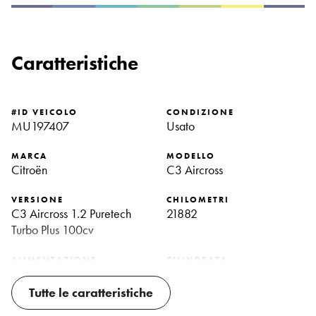
Caratteristiche
#ID VEICOLO
CONDIZIONE
MU197407
Usato
MARCA
MODELLO
Citroën
C3 Aircross
VERSIONE
CHILOMETRI
C3 Aircross 1.2 Puretech
21882
Turbo Plus 100cv
ALIMENTAZIONE
CILINDRATA
Benzina
1199 Cc
Tutte le caratteristiche
POTENZA
IMMATRICOLAZIONE