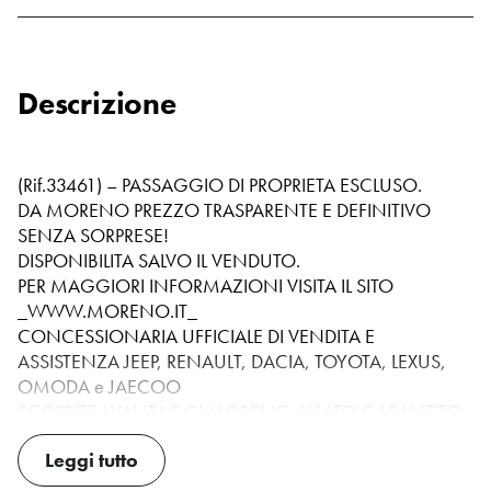
101 CV
06/2025
CAMBIO
NUMERO DI MARCE
Manuale
6
Descrizione
TRAZIONE
KWATT
Anteriore
74 Kw
(Rif.33461) – PASSAGGIO DI PROPRIETA ESCLUSO.
CILINDRI
PORTE
3
5
DA MORENO PREZZO TRASPARENTE E DEFINITIVO
SENZA SORPRESE!
POSTI
PESO
DISPONIBILITA SALVO IL VENDUTO.
5
1312 Kg
PER MAGGIORI INFORMAZIONI VISITA IL SITO
_WWW.MORENO.IT_
LUNGHEZZA CM
ALTEZZA CM
CONCESSIONARIA UFFICIALE DI VENDITA E
440
166
ASSISTENZA JEEP, RENAULT, DACIA, TOYOTA, LEXUS,
OMODA e JAECOO
LARGHEZZA CM
CLASSE
180
E6
SCOPRITE I VANTAGGI MORENO: USATO GARANTITO,
POSSIBILITA PERMUTA USATO CON USATO,
EMISSIONI EURO
Leggi tutto
NEOPATENTATO
FINANZIAMENTI PERSONALIZZATI E SERVIZI
EURO6 -
Sì
ASSICURATIVI.